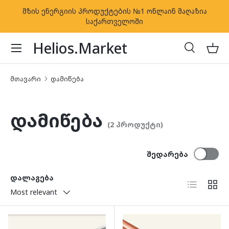
მზის ენერგიის პროდუქტების №1 ონლაინ მაღაზია
კონტენტზე გადასვლა
საქართველოში
Helios.Market
ძებნა
კალ
ძებნა
ძებნა
მთავარი
დამიწება
დამიწება
(2 პროდუქტი)
შედარება
დალაგება
სია
ბადე
Most relevant