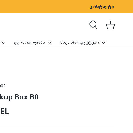
Helios Energy
კონტაქტი
-ის ოფ
ძებნა
კალათა
ᲔᲚ-ᲛᲝᲑᲘᲚᲝᲑᲐ
ᲡᲮᲕᲐ ᲞᲠᲝᲓᲣᲥᲢᲔᲑᲘ
002
kup Box B0
რივი ფასი
GEL